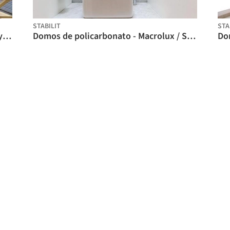
STABILIT
STA
Lámina para iluminación natural - Polylit 8 / Stabilit
Domos de policarbonato - Macrolux / Stabilit