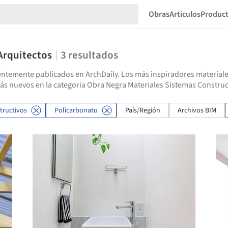
Obras
Artículos
Produc
Arquitectos
3
resultados
ntemente publicados en ArchDaily. Los más inspiradores materiales
s nuevos en la categoria Obra Negra Materiales Sistemas Construc
tructivos
Policarbonato
País/Región
Archivos BIM