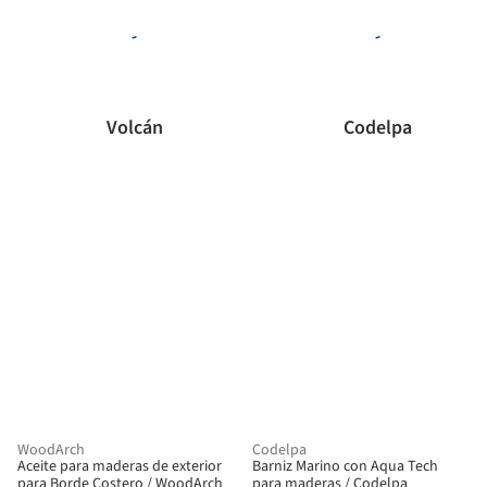
Volcán
Codelpa
WoodArch
Codelpa
Aceite para maderas de exterior
Barniz Marino con Aqua Tech
para Borde Costero / WoodArch
para maderas / Codelpa