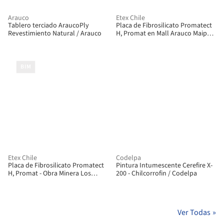
Arauco
Etex Chile
Tablero terciado AraucoPly
Placa de Fibrosilicato Promatect
Revestimiento Natural / Arauco
H, Promat en Mall Arauco Maipú /
Etex Chile
BIM
Etex Chile
Codelpa
Placa de Fibrosilicato Promatect
Pintura Intumescente Cerefire X-
H, Promat - Obra Minera Los
200 - Chilcorrofin / Codelpa
Bronces / Etex Chile
Ver Todas
»