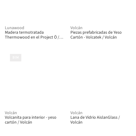
Lunawood
Volcán
Madera termotratada
Piezas prefabricadas de Yeso
Thermowood en el Project Ö /
Cartón - Volcatek / Volcán
Lunawood
BIM
Volcán
Volcán
Volcanita para interior - yeso
Lana de Vidrio AislanGlass /
cartón / Volcán
Volcán