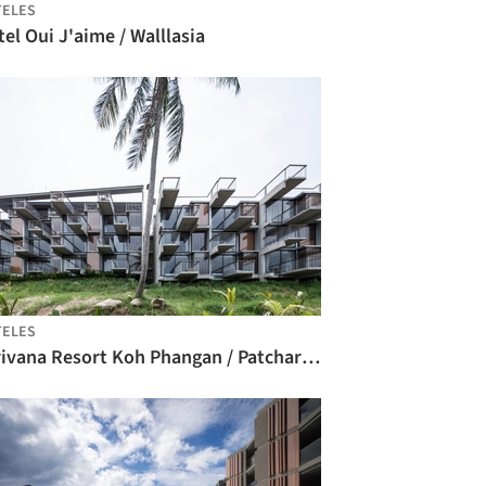
TELES
el Oui J'aime / Walllasia
TELES
Varivana Resort Koh Phangan / Patchara + Omnicha Architecture