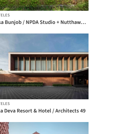
TELES
Casa Bunjob / NPDA Studio + Nutthawut Piriyaprakob
TELES
la Deva Resort & Hotel / Architects 49