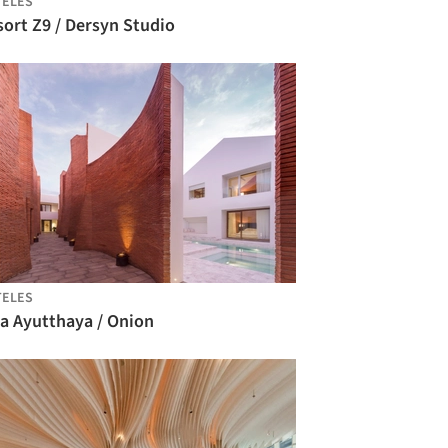
TELES
ort Z9 / Dersyn Studio
TELES
la Ayutthaya / Onion