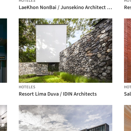
HOTELES
HO
LaeKhon NonBai / Junsekino Architect and Design
Res
HOTELES
HO
Resort Lima Duva / IDIN Architects
Sa