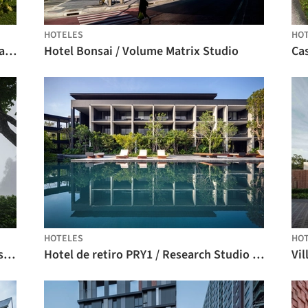
HOTELES
HO
Hotel Nachan, el patio antiguo / PAVA architects
Hotel Bonsai / Volume Matrix Studio
HOTELES
HO
Sala Samui Chaweng Beach Resort, Fase 02 / onion
Hotel de retiro PRY1 / Research Studio Panin
Vil