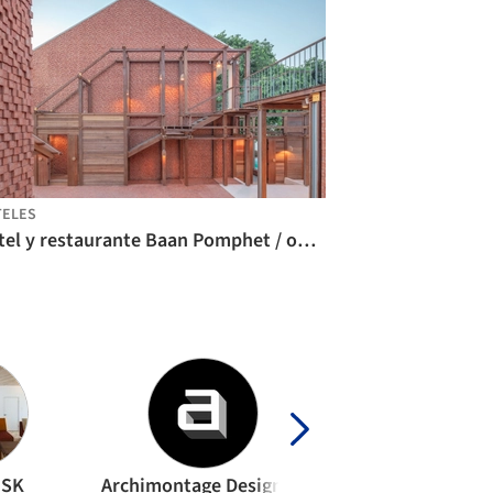
TELES
Hotel y restaurante Baan Pomphet / onion
ISK
Archimontage Design Fields Sophisticated
Architects 49