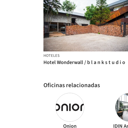
HOTELES
Hotel Wonderwall / b l a n k s t u d i o
Oficinas relacionadas
Onion
IDIN A