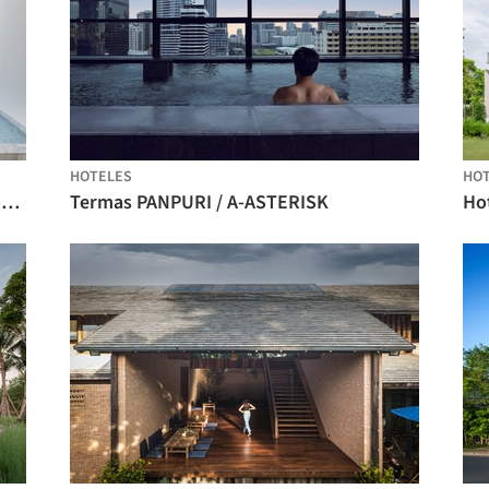
HOTELES
HO
SALA Samui Chaweng Beach Resort / onion
Termas PANPURI / A-ASTERISK
Ho