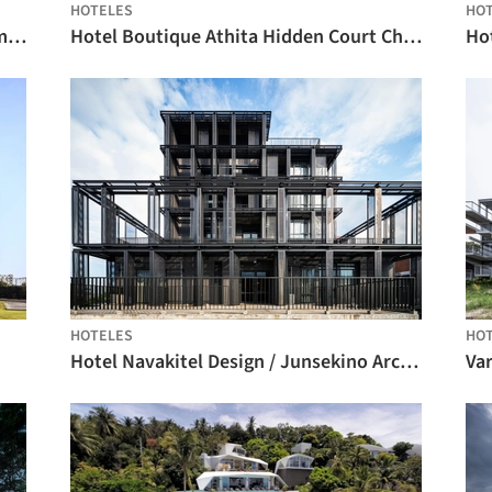
HOTELES
HO
Vestíbulo del Hotel Holiday Inn en Samui / Onion
Hotel Boutique Athita Hidden Court Chiang Saen / Studio Miti
Hot
HOTELES
HO
Hotel Navakitel Design / Junsekino Architect and Design