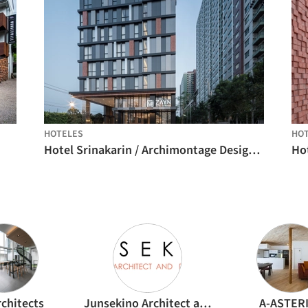
HOTELES
HO
Hotel Srinakarin / Archimontage Design Fields Sophisticated
rchitects
Junsekino Architect and Design
A-ASTER