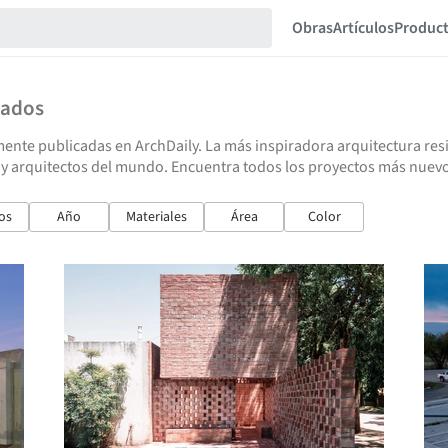
Obras
Artículos
Produc
tados
ente publicadas en ArchDaily. La más inspiradora arquitectura resid
 y arquitectos del mundo. Encuentra todos los proyectos más nuevo
os
Año
Materiales
Área
Color