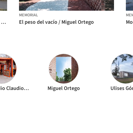
MEMORIAL
MEM
Memorial Malvinas Mendoza / Baigorri Ermoli Arquitectos + Ulises Gómez
El peso del vacío / Miguel Ortego
[eCV] estudio Claudio Vekstein
Miguel Ortego
Ulises G