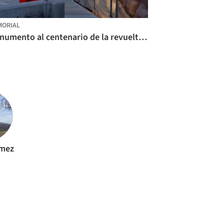
ORIAL
Monumento al centenario de la revuelta de los agricultores de Alcorta / [eCV] estudio Claudio Vekstein_Opera Publica
ómez