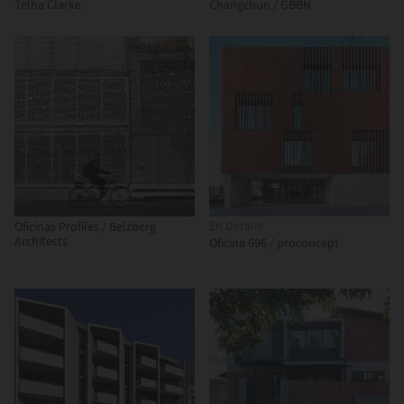
Telha Clarke
Changchun / GBBN
En Detalle
Oficinas Profiles / Belzberg
Architects
Oficina 696 / proconcept