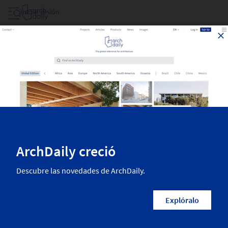
Iniciar sesión
Proyectos Filtrar Por Area
Las mejores obras de arquitectura recientemente publicadas en
ArchDaily. La más inspiradora arquitectura residencial, diseño interior,
paisajismo, urbanismo y más de las mejores arquitectas y arquitectos
del mundo.
2,065
Resultados
Categorías
País/Región
Arquitectos
Empresas