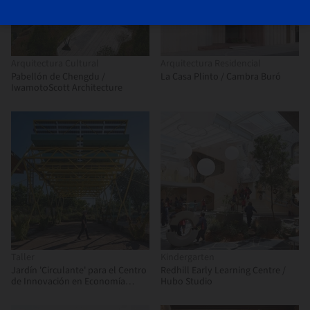
Arquitectura Cultural
Arquitectura Residencial
Pabellón de Chengdu /
La Casa Plinto / Cambra Buró
IwamotoScott Architecture
Taller
Kindergarten
Jardín 'Circulante' para el Centro
Redhill Early Learning Centre /
de Innovación en Economía
Hubo Studio
Circular (CIEC) / gaSSz arquitectos