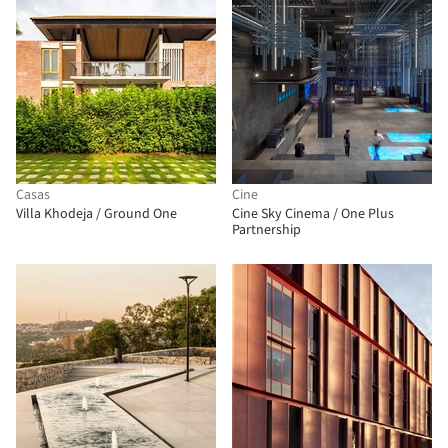
Casas
Cine
Villa Khodeja / Ground One
Cine Sky Cinema / One Plus
Partnership