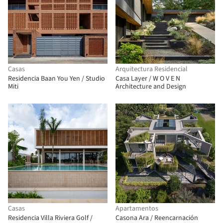
Casas
Arquitectura Residencial
Residencia Baan You Yen / Studio
Casa Layer / W O V E N
Miti
Architecture and Design
Casas
Apartamentos
Residencia Villa Riviera Golf /
Casona Ara / Reencarnación