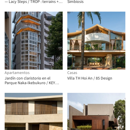
— Lacy Steps / TROP : terrains +
Simbiosis
open space
Apartamentos
Casas
Jardín con claristorio en el
Villa TH Hoi An / 85 Design
Parque Naka-Ikebukuro / KEY
OPERATION INC. / ARCHITECTS