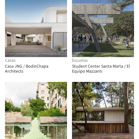
Casas
Escuelas
Casa JNG / BodinChapa
Student Center Santa Marta / El
Architects
Equipo Mazzanti