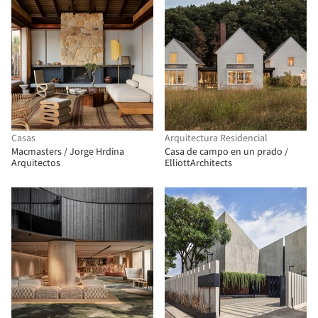
Casas
Arquitectura Residencial
Macmasters / Jorge Hrdina
Casa de campo en un prado /
Arquitectos
ElliottArchitects