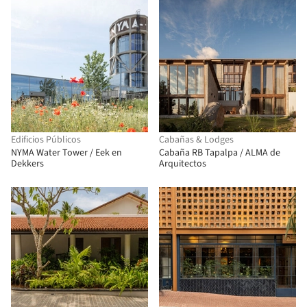
Edificios Públicos
Cabañas & Lodges
NYMA Water Tower / Eek en
Cabaña RB Tapalpa / ALMA de
Dekkers
Arquitectos