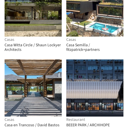
Casas
Casas
Casa Witta Circle / Shaun Lockyer
Casa Semilla /
Architects
fitzpatrick+partners
Casas
Restaurant
Casa en Trancoso / David Bastos
BEEER PARK / ARCHIHOPE