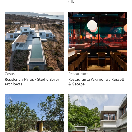
olk
Casas
Restaurant
Residencia Paros / Studio Seilern
Restaurante Yakimono / Russell
Architects
& George