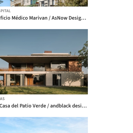
PITAL
Edificio Médico Marivan / AsNow Design & Construct
AS
La Casa del Patio Verde / andblack design studio