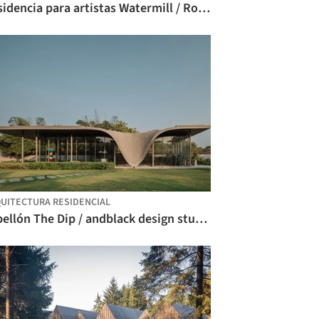
Residencia para artistas Watermill / Roger Ferris + Partners
UITECTURA RESIDENCIAL
Pabellón The Dip / andblack design studio