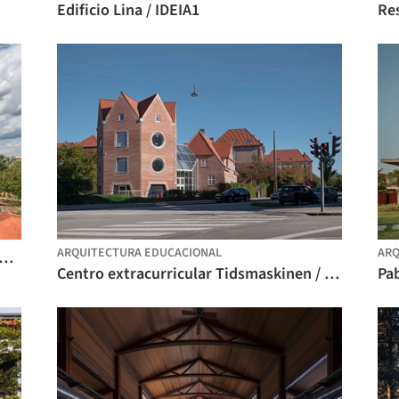
Edificio Lina / IDEIA1
ARQUITECTURA EDUCACIONAL
ARQ
cio de uso mixto Brick Tower / ASA Studio
Centro extracurricular Tidsmaskinen / BBP Arkitekter