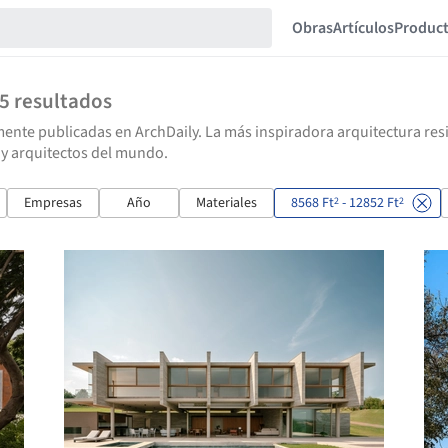
Obras
Artículos
Produc
15
resultados
ente publicadas en ArchDaily. La más inspiradora arquitectura resid
 y arquitectos del mundo.
Empresas
Año
Materiales
8568 Ft
- 12852 Ft
2
2