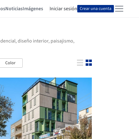
tos
Noticias
Imágenes
Iniciar sesión
Crear una cuenta
encial, diseño interior, paisajismo,
Color