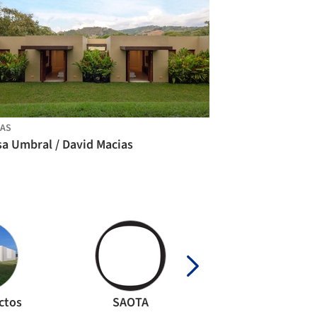
AS
sa Umbral / David Macias
ctos
SAOTA
VTN Architect