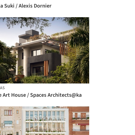
la Suki / Alexis Dornier
AS
e Art House / Spaces Architects@ka