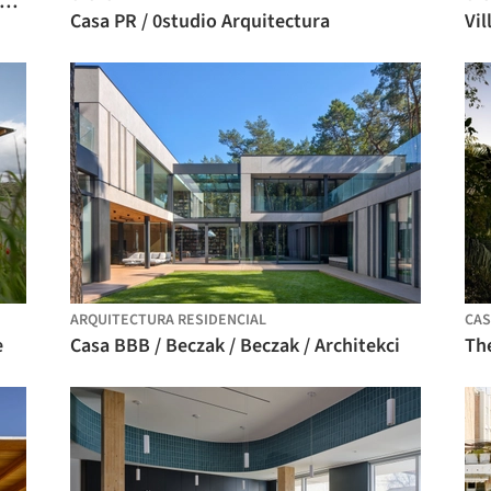
jiang Wedding Hall / NODE Achitecture & Urbanism
Casa PR / 0studio Arquitectura
Vil
ARQUITECTURA RESIDENCIAL
CAS
e
Casa BBB / Beczak / Beczak / Architekci
Th