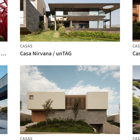
CASAS
CAS
Una estación de tren temporal para el Roskilde Festival / Royal Danish Academy
Casa Nirvana / unTAG
Cas
CASAS
CAS