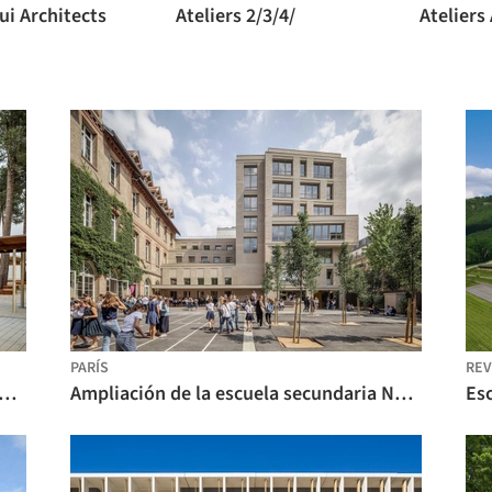
ui Architects
Ateliers 2/3/4/
Ateliers
PARÍS
REV
la Secundaria Pian Medoc / BPM Architectes
Ampliación de la escuela secundaria Notre-Dame des Oiseaux / Bien Urbain - Atelier d'architecture + Fayolle Pilon architectes associés