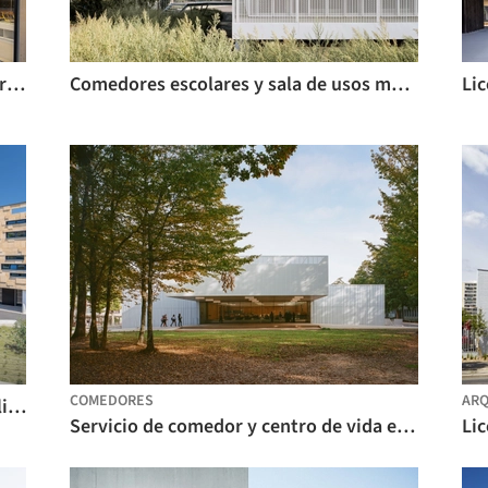
Colegio Simone Veil / Dietrich | Untertrifaller Architekten + Colas Durand Architectes
Comedores escolares y sala de usos múltiples / MCBAD architecture & urban design
COMEDORES
ARQ
Escuela secundaria Ada Lovelace / Ateliers A+
Servicio de comedor y centro de vida escolar Joliot-Curie / Ateliers O-S architectes