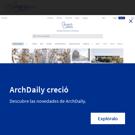
Iniciar sesión
Fitness Club En Canada
Las mejores obras de arquitectura recientemente publicadas en
ArchDaily. La más inspiradora arquitectura residencial, diseño interior,
paisajismo, urbanismo y más de las mejores arquitectas y arquitectos
del mundo. Encuentra todos los proyectos más nuevos en la
categoria Fitness Club en Canada.
1
Resultados
Fitness Club
Canadá
Arquitectos
Filtros