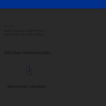
Piscina
Centro Acuático Regent Park /
MacLennan Jaunkalns Miller
Architects
Oficinas relacionadas
MacLennan Jaunkalns Miller Architects