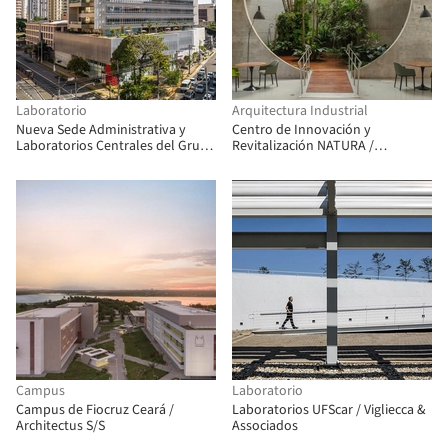
Laboratorio
Arquitectura Industrial
Nueva Sede Administrativa y
Centro de Innovación y
Laboratorios Centrales del Grupo
Revitalización NATURA /
Fleury / Dal Pian Arquitectos
LoebCapote Arquitectura y
Urbanismo
Campus
Laboratorio
Campus de Fiocruz Ceará /
Laboratorios UFScar / Vigliecca &
Architectus S/S
Associados