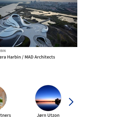
BIN
era Harbin / MAD Architects
rtners
Jørn Utzon
MAD Architect