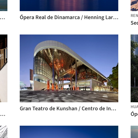
REN
era de Hangzhou Yuhang / Henning Larsen
Ópera Real de Dinamarca / Henning Larsen
HU
Gran Teatro de Kunshan / Centro de Investigación de Diseño Local, Grupo de Diseño e Investigación de Arquitectura de China
La Escuela de Ópera Kunqu en West Creek Village / China Architecture Design Group Land-based Rationalism D.R.C