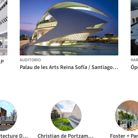
AUDITORIO
HAR
LP
Palau de les Arts Reina Sofía / Santiago Calatrava
Óp
China Architecture Design Group Land-based Rationalism D.R.C
Christian de Portzamparc
Foster + Pa