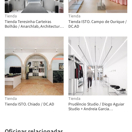
Tienda
Tienda
Tienda Teresinha Carteiras
Tienda ISTO. Campo de Ourique /
Bolhão / Anarchlab, Architecture
DC.AD
Laboratory
Tienda
Tienda
Tienda ISTO. Chiado / DC.AD
Prudêncio Studio / Diogo Aguiar
Studio + Andreia Garcia
Architectural Affairs
Oficinas relacionadas