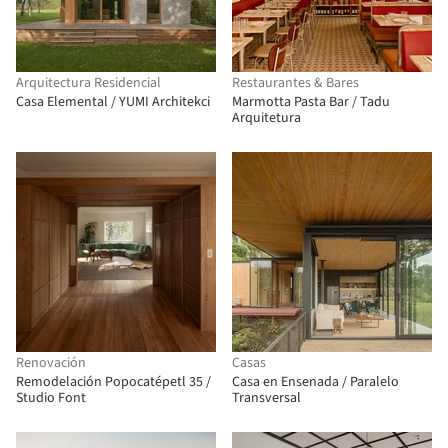
Arquitectura Residencial
Restaurantes & Bares
Casa Elemental / YUMI Architekci
Marmotta Pasta Bar / Tadu
Arquitetura
Renovación
Casas
Remodelación Popocatépetl 35 /
Casa en Ensenada / Paralelo
Studio Font
Transversal