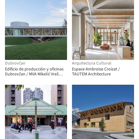
Dubrovčan
Arquitectura Cultural
Edificio de producción y oficinas
Espace Ambroise Croizat /
Dubrovčan / MVA Mikelić Vreš
TAUTEM Architecture
Arhitekti