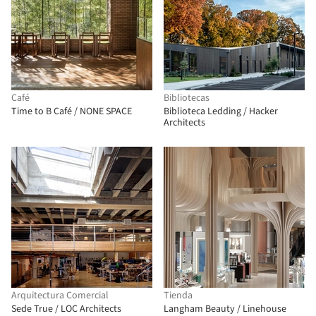
Café
Bibliotecas
Time to B Café / NONE SPACE
Biblioteca Ledding / Hacker
Architects
Arquitectura Comercial
Tienda
Sede True / LOC Architects
Langham Beauty / Linehouse