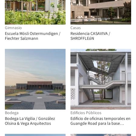
Gimnasio
Casas
Escuela Mösli Ostermundigen /
Residencia CASAVIVA /
Fiechter Salzmann
SHROFFLEóN
Bodega
Edificios Públicos
Bodega La Vigilia / González
Edificio de oficinas temporales en
Olsina & Vega Arquitectos
Guangde Road para la base
terrestre del muelle del servicio
público / Atelier Z+