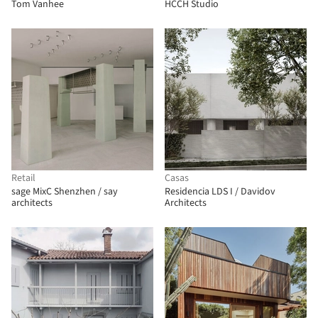
Tom Vanhee
HCCH Studio
Retail
Casas
sage MixC Shenzhen / say
Residencia LDS I / Davidov
architects
Architects