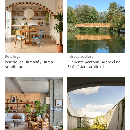
Botafogo
Infraestructura
Penthouse Humaitá / Huma
El puente peatonal sobre el río
Arquitetura
Rinža / dans arhitekti