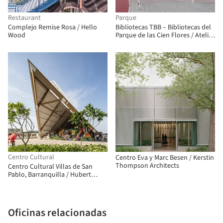
Restaurant
Parque
Complejo Remise Rosa / Hello
Bibliotecas TBB – Bibliotecas del
Wood
Parque de las Cien Flores / Atelier
Liu Yuyang Architects
Centro Cultural
Centro Eva y Marc Besen / Kerstin
Thompson Architects
Centro Cultural Villas de San
Pablo, Barranquilla / Hubert
Klumpner + Diego Ceresuela-
Wiesmann + Alejandro Restrepo
Montoya
Oficinas relacionadas