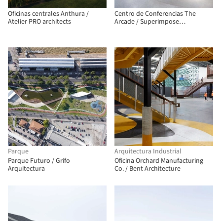
Oficinas centrales Anthura /
Centro de Conferencias The
Atelier PRO architects
Arcade / Superimpose
Architecture
Parque
Arquitectura Industrial
Parque Futuro / Grifo
Oficina Orchard Manufacturing
Arquitectura
Co. / Bent Architecture