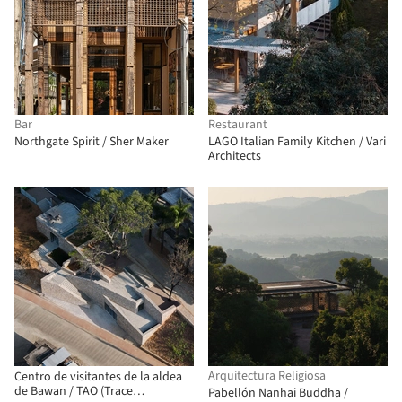
Bar
Restaurant
Northgate Spirit / Sher Maker
LAGO Italian Family Kitchen / Vari
Architects
Arquitectura Religiosa
Centro de visitantes de la aldea
de Bawan / TAO (Trace
Pabellón Nanhai Buddha /