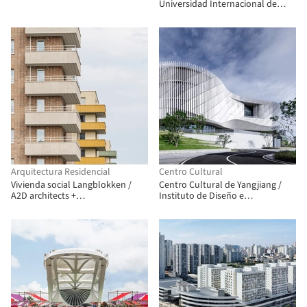
Universidad Internacional de
Tokio / TAISEI DESIGN Planners
Architects & Engineers
Arquitectura Residencial
Centro Cultural
Vivienda social Langblokken /
Centro Cultural de Yangjiang /
A2D architects +
Instituto de Diseño e
Architectenbureau Vanhecke &
Investigación Arquitectónica de
Suls
la SCUT + Yifang Design Group