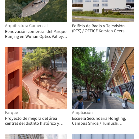
Arquitectura Comercial
Edificio de Radio y Televisión
(RTS) / OFFICE Kersten Geers
Renovación comercial del Parque
David Van Severen + Fehlmann
Runjing en Wuhan Optics Valley,
Architectes
China Resources / Dachuan
Design + WTD Weitu Design
Parque
Ampliación
Proyecto de mejora del área
Escuela Secundaria Hongling,
central del distrito histórico y
Campus Shixia / Tumushi
cultural de Xinhepu / Atelier cnS
Architects