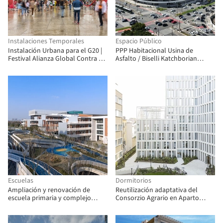
Instalaciones Temporales
Espacio Público
Instalación Urbana para el G20 |
PPP Habitacional Usina de
Festival Alianza Global Contra el
Asfalto / Biselli Katchborian
Hambre y la Pobreza / Estudio
Arquitectos
Chão
Escuelas
Dormitorios
Ampliación y renovación de
Reutilización adaptativa del
escuela primaria y complejo
Consorzio Agrario en Aparto
multisistémico de infraestructura
Ripamonti / Park Associati
urbana / Atelier Archmixing