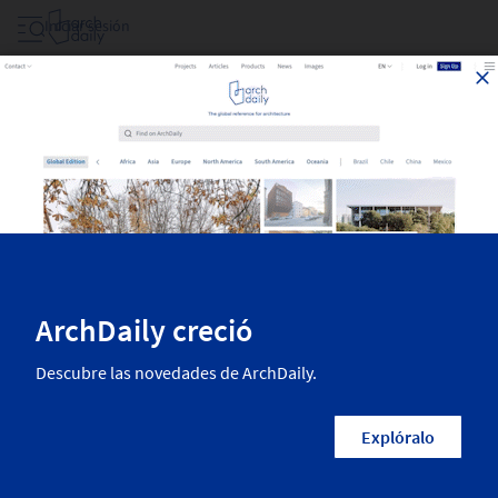
Iniciar sesión
Proyectos Filtrar Por Area
Las mejores obras de arquitectura recientemente publicadas en
ArchDaily. La más inspiradora arquitectura residencial, diseño interior,
paisajismo, urbanismo y más de las mejores arquitectas y arquitectos
del mundo.
1,785
Resultados
Categorías
País/Región
Arquitectos
Empresas