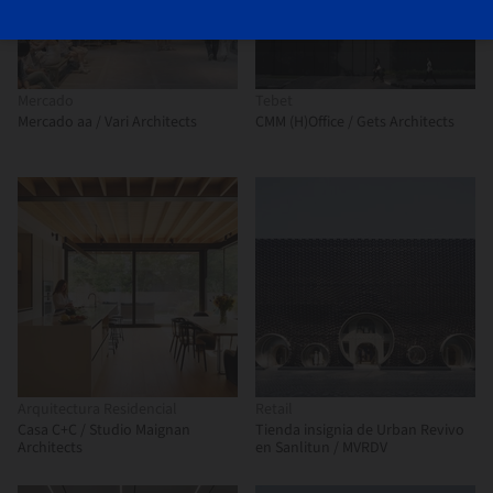
Mercado
Tebet
Mercado aa / Vari Architects
CMM (H)Office / Gets Architects
Arquitectura Residencial
Retail
Casa C+C / Studio Maignan
Tienda insignia de Urban Revivo
Architects
en Sanlitun / MVRDV