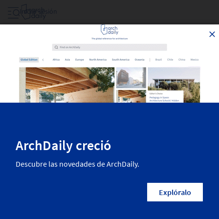
Iniciar sesión
Proyectos Filtrar Por Area
Las mejores obras de arquitectura recientemente publicadas en
ArchDaily. La más inspiradora arquitectura residencial, diseño interior,
paisajismo, urbanismo y más de las mejores arquitectas y arquitectos
del mundo.
1,902
Resultados
Categorías
País/Región
Arquitectos
Empresas
Arquitectura Educacional
Ampliación del Centro de
Biodiversidad de la UBC / Public
Architecture + Design