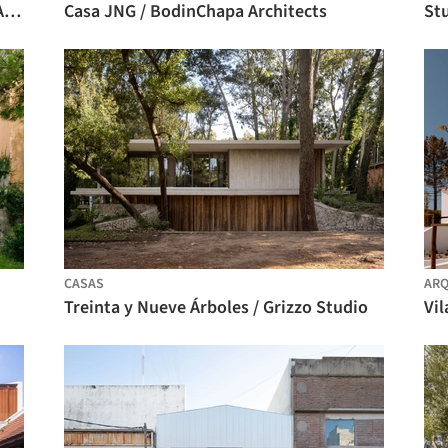
Edificio de uso mixto Urban Egg / U.GA Architects
Casa JNG / BodinChapa Architects
CASAS
ARQ
Treinta y Nueve Árboles / Grizzo Studio
Vil