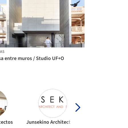
AS
sa entre muros / Studio UF+O
tectos
Junsekino Architect and Design
Sommet