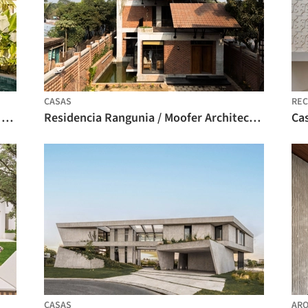
CASAS
REC
Casa Mooca / André Guerra Arquitetos + Douglas Vicentini
Residencia Rangunia / Moofer Architecture
Cas
CASAS
ARQ