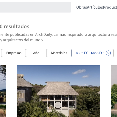
Obras
Artículos
Produc
60
resultados
ente publicadas en ArchDaily. La más inspiradora arquitectura resid
 y arquitectos del mundo.
Empresas
Año
Materiales
4306 Ft
- 6458 Ft
2
2