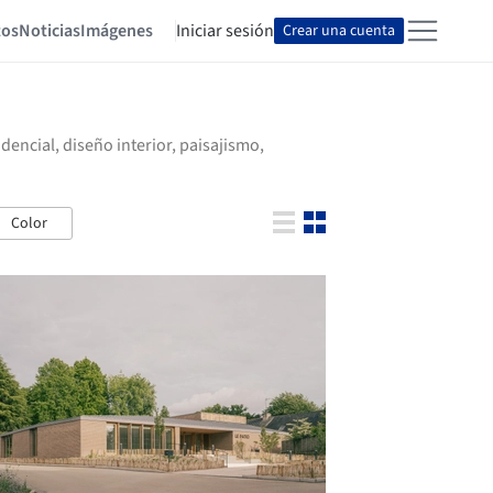
tos
Noticias
Imágenes
Iniciar sesión
Crear una cuenta
encial, diseño interior, paisajismo,
Color