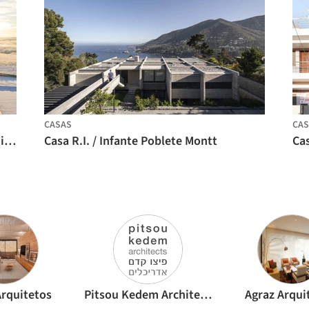
CASAS
CAS
El Centro de Visitantes Gígur en Islandia / SP(R)INT STUDIO + Nissen Richards Studio
Casa R.I. / Infante Poblete Montt
Ca
rquitetos
Pitsou Kedem Architects
Agraz Arqui