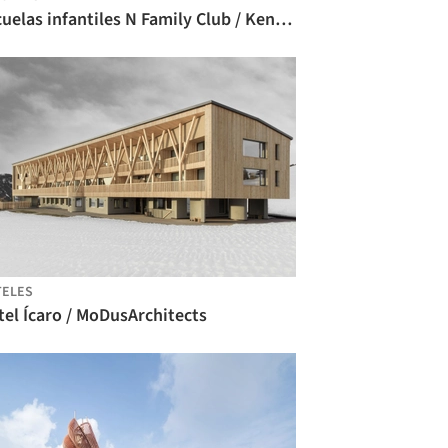
Escuelas infantiles N Family Club / Kennedy Woods
TELES
el Ícaro / MoDusArchitects