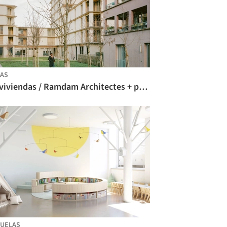
AS
81 viviendas / Ramdam Architectes + palast
UELAS