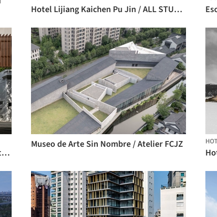
d
Hotel Lijiang Kaichen Pu Jin / ALL STUDIO
HO
Museo de Arte Sin Nombre / Atelier FCJZ
Edificio Guilhermina / Jacobsen Arquitectura
Hot