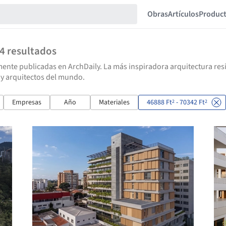
Obras
Artículos
Produc
24
resultados
ente publicadas en ArchDaily. La más inspiradora arquitectura resid
 y arquitectos del mundo.
Empresas
Año
Materiales
46888 Ft
- 70342 Ft
2
2