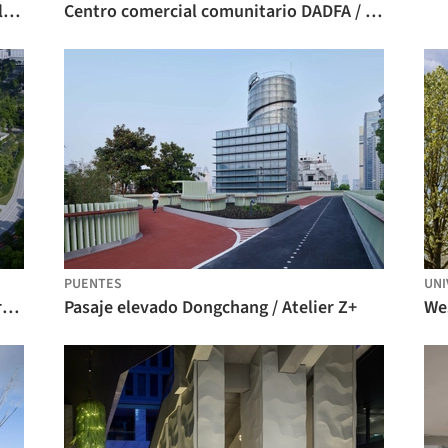
Universidad Woxsen / Designhaaus Solutions
Centro comercial comunitario DADFA / M space
PUENTES
UNI
Centro de Arte Green Valley / Scenic Architecture Office
Pasaje elevado Dongchang / Atelier Z+
Wes