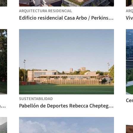
ARQUITECTURA RESIDENCIAL
ARQ
Edificio residencial Casa Arbo / Perkins&Will
SUSTENTABILIDAD
Centro de Arte Aranya Guangzhou y Cantina Comunitaria / Vector Architects
Pabellón de Deportes Rebecca Cheptegei, Pantin / Atelier Ramdam