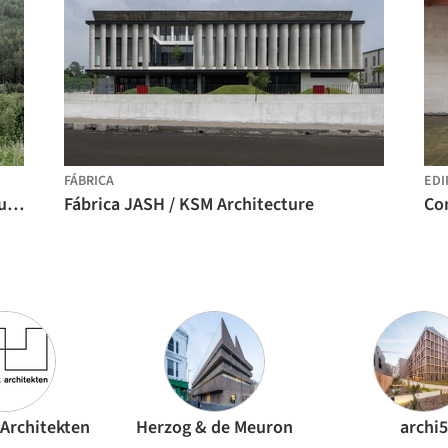
FÁBRICA
EDI
Chalets Amonti / Architekt Andreas Gruber
Fábrica JASH / KSM Architecture
Architekten
Herzog & de Meuron
archi5