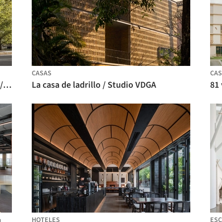
CASAS
CAS
Complejo Deportivo Marie-José Pérec / ANMA
La casa de ladrillo / Studio VDGA
HOTELES
ESC