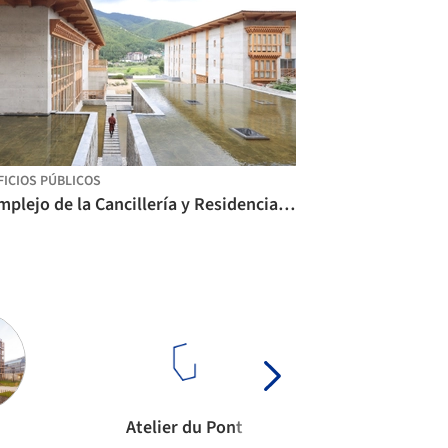
FICIOS PÚBLICOS
Complejo de la Cancillería y Residencia del/de la Embajador/a de Bangladesh / Shatotto
Atelier du Pont
BDP