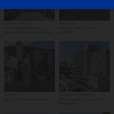
Edificios Públicos
Renovación
Rue Pavée, proyecto de
Isla Luxe Lakes CPI / Vari
renovación de un complejo de
Architects
edificios históricos en París /
MARS Architectes
Medellín
Arquitectura Residencial
23 Living / Plan:b arquitectos
Edificio residencial Casa Arbo /
Perkins&Will