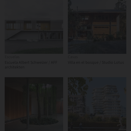
Escuelas
Casas
Escuela Albert Schweizer / AFF
Villa en el bosque / Studio Lotus
architekten