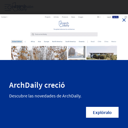
Iniciar sesión
Proyectos Filtrar Por Area
Las mejores obras de arquitectura recientemente publicadas en
ArchDaily. La más inspiradora arquitectura residencial, diseño interior,
paisajismo, urbanismo y más de las mejores arquitectas y arquitectos
del mundo.
1,651
Resultados
Categorías
País/Región
Arquitectos
Empresas