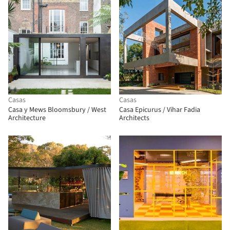
Casas
Casas
Casa y Mews Bloomsbury / West
Casa Epicurus / Vihar Fadia
Architecture
Architects