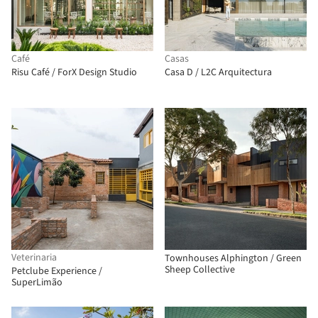
Café
Casas
Risu Café / ForX Design Studio
Casa D / L2C Arquitectura
Veterinaria
Townhouses Alphington / Green
Sheep Collective
Petclube Experience /
SuperLimão