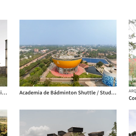
ARQ
Helmholtz Pioneer Campus / wulf architekten
Academia de Bádminton Shuttle / Studio Archohm
Co