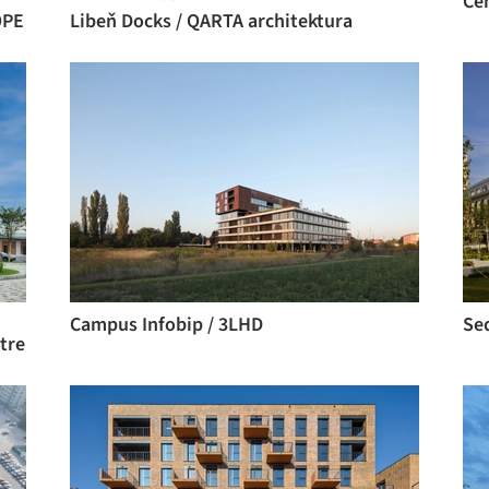
OPE
Libeň Docks / QARTA architektura
Campus Infobip / 3LHD
tre