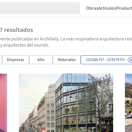
Obras
Artículos
Produc
77
resultados
ente publicadas en ArchDaily. La más inspiradora arquitectura resid
 y arquitectos del mundo.
Empresas
Año
Materiales
102386 Ft
- 153579 Ft
2
2