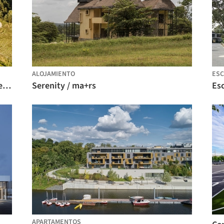
ALOJAMIENTO
ESC
Prostir Business Hub / Aranchii Architects
Serenity / ma+rs
APARTAMENTOS