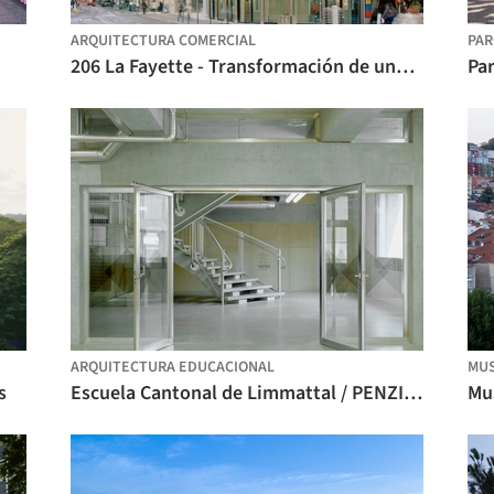
ARQUITECTURA COMERCIAL
PA
206 La Fayette - Transformación de una manzana parisina / DATA architectes + THINK TANK architecture
ARQUITECTURA EDUCACIONAL
MU
s
Escuela Cantonal de Limmattal / PENZISBETTINI Architekten