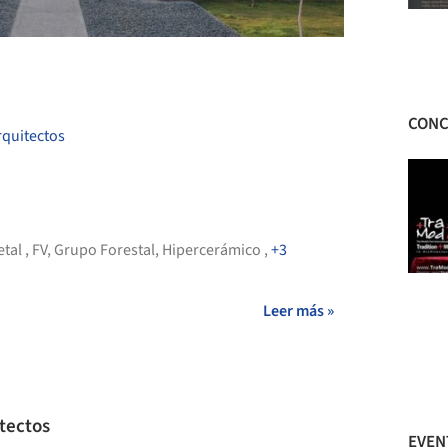
+ 27
CONC
rquitectos
etal
,
FV
,
Grupo Forestal
,
Hipercerámico
,
+3
Leer más »
tectos
EVEN