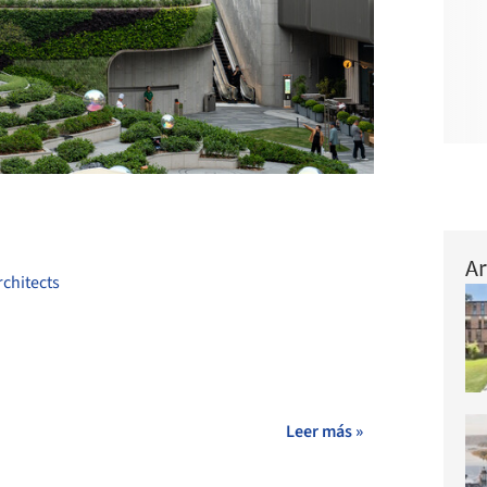
+ 30
Ar
chitects
Leer más »