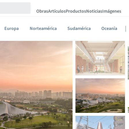
Obras
Artículos
Productos
Noticias
Imágenes
Engli
Españ
Europa
Norteamérica
Sudamérica
Oceanía
Portu
中文