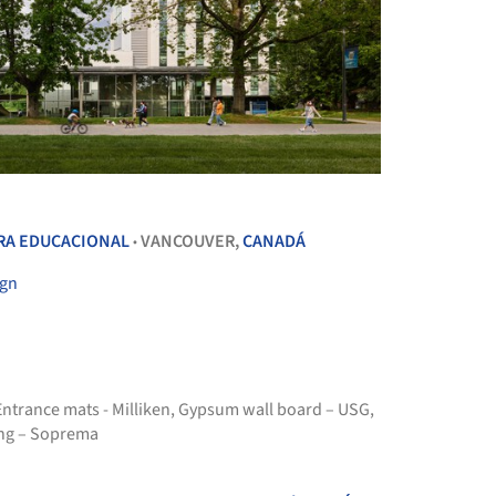
+ 22
RA EDUCACIONAL
VANCOUVER,
CANADÁ
•
ign
Entrance mats - Milliken
,
Gypsum wall board – USG
,
ng – Soprema