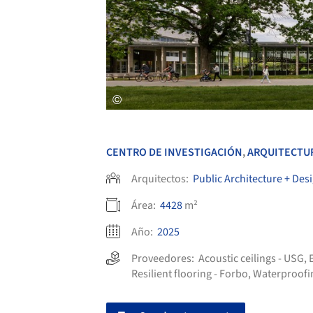
CENTRO DE INVESTIGACIÓN
,
ARQUITECTU
Arquitectos:
Public Architecture + Des
Área:
4428
m²
Año:
2025
Proveedores:
Acoustic ceilings - USG
,
Resilient flooring - Forbo
,
Waterproofi