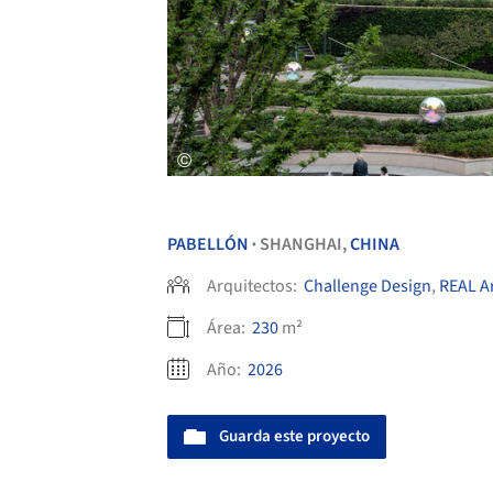
PABELLÓN
SHANGHAI,
CHINA
•
Arquitectos:
Challenge Design
,
REAL Ar
Área:
230
m²
Año:
2026
Guarda este proyecto