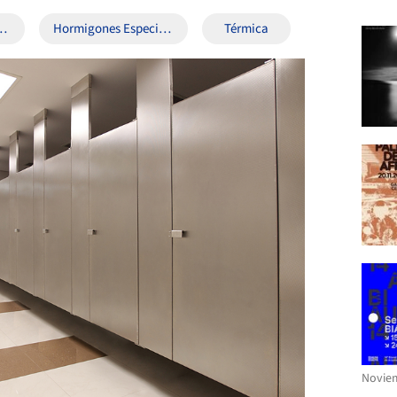
branas
Hormigones Especiales
Térmica
Noviem