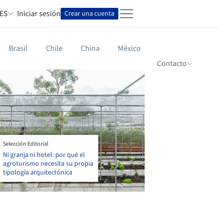
ES
Iniciar sesión
Crear una cuenta
sh
ol
Brasil
Chile
China
México
guês
Contacto
Selección Editorial
Ni granja ni hotel: por qué el
agroturismo necesita su propia
tipología arquitectónica